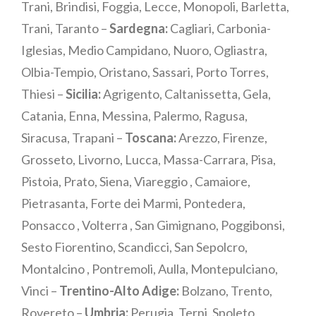
Trani, Brindisi, Foggia, Lecce, Monopoli, Barletta,
Trani, Taranto –
Sardegna:
Cagliari, Carbonia-
Iglesias, Medio Campidano, Nuoro, Ogliastra,
Olbia-Tempio, Oristano, Sassari, Porto Torres,
Thiesi –
Sicilia:
Agrigento, Caltanissetta, Gela,
Catania, Enna, Messina, Palermo, Ragusa,
Siracusa, Trapani –
Toscana:
Arezzo, Firenze,
Grosseto, Livorno, Lucca, Massa-Carrara, Pisa,
Pistoia, Prato, Siena, Viareggio , Camaiore,
Pietrasanta, Forte dei Marmi, Pontedera,
Ponsacco , Volterra , San Gimignano, Poggibonsi,
Sesto Fiorentino, Scandicci, San Sepolcro,
Montalcino , Pontremoli, Aulla, Montepulciano,
Vinci –
Trentino-Alto Adige:
Bolzano, Trento,
Rovereto –
Umbria:
Perugia, Terni, Spoleto,