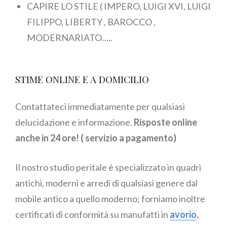
CAPIRE LO STILE ( IMPERO, LUIGI XVI, LUIGI
FILIPPO, LIBERTY , BAROCCO ,
MODERNARIATO…..
STIME ONLINE E A DOMICILIO
Contattateci immediatamente per qualsiasi
delucidazione e informazione.
Risposte online
anche in 24 ore! ( servizio a pagamento)
Il nostro studio peritale è specializzato in quadri
antichi, moderni e arredi di qualsiasi genere dal
mobile antico a quello moderno; forniamo inoltre
certificati di conformità su manufatti in
avorio
.