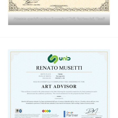
Attestato specializzazione Successioni Civili, Patrimoniali, Fiscali