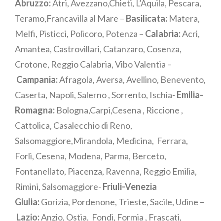
Abruzzo:
Atri, Avezzano,Chieti, L’Aquila, Pescara,
Teramo,Francavilla al Mare –
Basilicata:
Matera,
Melfi, Pisticci, Policoro, Potenza –
Calabria:
Acri,
Amantea, Castrovillari, Catanzaro, Cosenza,
Crotone, Reggio Calabria, Vibo Valentia –
Campania:
Afragola, Aversa, Avellino, Benevento,
Caserta, Napoli, Salerno , Sorrento, Ischia-
Emilia-
Romagna:
Bologna,Carpi,Cesena , Riccione ,
Cattolica, Casalecchio di Reno,
Salsomaggiore,Mirandola, Medicina, Ferrara,
Forlì, Cesena, Modena, Parma, Berceto,
Fontanellato, Piacenza, Ravenna, Reggio Emilia,
Rimini, Salsomaggiore-
Friuli-Venezia
Giulia:
Gorizia, Pordenone, Trieste, Sacile, Udine –
Lazio:
Anzio, Ostia, Fondi, Formia , Frascati,