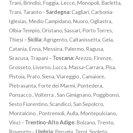
Trani, Brindisi, Foggia, Lecce, Monopoli, Barletta,
Trani, Taranto –
Sardegna:
Cagliari, Carbonia-
Iglesias, Medio Campidano, Nuoro, Ogliastra,
Olbia-Tempio, Oristano, Sassari, Porto Torres,
Thiesi –
Sicilia:
Agrigento, Caltanissetta, Gela,
Catania, Enna, Messina, Palermo, Ragusa,
Siracusa, Trapani –
Toscana:
Arezzo, Firenze,
Grosseto, Livorno, Lucca, Massa-Carrara, Pisa,
Pistoia, Prato, Siena, Viareggio , Camaiore,
Pietrasanta, Forte dei Marmi, Pontedera,
Ponsacco , Volterra , San Gimignano, Poggibonsi,
Sesto Fiorentino, Scandicci, San Sepolcro,
Montalcino , Pontremoli, Aulla, Montepulciano,
Vinci –
Trentino-Alto Adige:
Bolzano, Trento,
Rovereto –
Umbria:
Perugia, Terni, Spoleto,