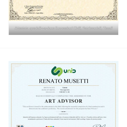
Attestato specializzazione Successioni Civili, Patrimoniali, Fiscali