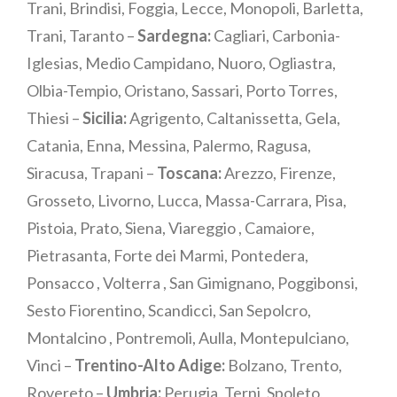
Trani, Brindisi, Foggia, Lecce, Monopoli, Barletta,
Trani, Taranto –
Sardegna:
Cagliari, Carbonia-
Iglesias, Medio Campidano, Nuoro, Ogliastra,
Olbia-Tempio, Oristano, Sassari, Porto Torres,
Thiesi –
Sicilia:
Agrigento, Caltanissetta, Gela,
Catania, Enna, Messina, Palermo, Ragusa,
Siracusa, Trapani –
Toscana:
Arezzo, Firenze,
Grosseto, Livorno, Lucca, Massa-Carrara, Pisa,
Pistoia, Prato, Siena, Viareggio , Camaiore,
Pietrasanta, Forte dei Marmi, Pontedera,
Ponsacco , Volterra , San Gimignano, Poggibonsi,
Sesto Fiorentino, Scandicci, San Sepolcro,
Montalcino , Pontremoli, Aulla, Montepulciano,
Vinci –
Trentino-Alto Adige:
Bolzano, Trento,
Rovereto –
Umbria:
Perugia, Terni, Spoleto,