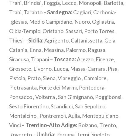
Trani, Brindisi, Foggia, Lecce, Monopoli, Barletta,
Trani, Taranto –
Sardegna:
Cagliari, Carbonia-
Iglesias, Medio Campidano, Nuoro, Ogliastra,
Olbia-Tempio, Oristano, Sassari, Porto Torres,
Thiesi –
Sicilia:
Agrigento, Caltanissetta, Gela,
Catania, Enna, Messina, Palermo, Ragusa,
Siracusa, Trapani –
Toscana:
Arezzo, Firenze,
Grosseto, Livorno, Lucca, Massa-Carrara, Pisa,
Pistoia, Prato, Siena, Viareggio , Camaiore,
Pietrasanta, Forte dei Marmi, Pontedera,
Ponsacco , Volterra , San Gimignano, Poggibonsi,
Sesto Fiorentino, Scandicci, San Sepolcro,
Montalcino , Pontremoli, Aulla, Montepulciano,
Vinci –
Trentino-Alto Adige:
Bolzano, Trento,
Rovereto –
Umbria:
Perugia, Terni, Spoleto,