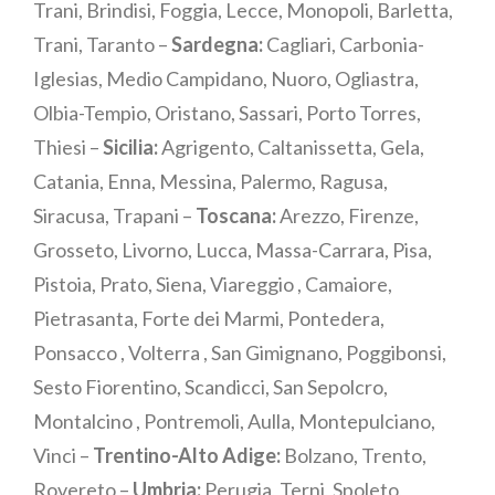
Trani, Brindisi, Foggia, Lecce, Monopoli, Barletta,
Trani, Taranto –
Sardegna:
Cagliari, Carbonia-
Iglesias, Medio Campidano, Nuoro, Ogliastra,
Olbia-Tempio, Oristano, Sassari, Porto Torres,
Thiesi –
Sicilia:
Agrigento, Caltanissetta, Gela,
Catania, Enna, Messina, Palermo, Ragusa,
Siracusa, Trapani –
Toscana:
Arezzo, Firenze,
Grosseto, Livorno, Lucca, Massa-Carrara, Pisa,
Pistoia, Prato, Siena, Viareggio , Camaiore,
Pietrasanta, Forte dei Marmi, Pontedera,
Ponsacco , Volterra , San Gimignano, Poggibonsi,
Sesto Fiorentino, Scandicci, San Sepolcro,
Montalcino , Pontremoli, Aulla, Montepulciano,
Vinci –
Trentino-Alto Adige:
Bolzano, Trento,
Rovereto –
Umbria:
Perugia, Terni, Spoleto,