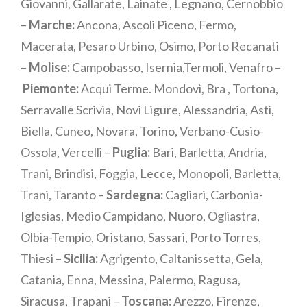
Giovanni, Gallarate, Lainate , Legnano, Cernobbio
–
Marche:
Ancona, Ascoli Piceno, Fermo,
Macerata, Pesaro Urbino, Osimo, Porto Recanati
–
Molise:
Campobasso, Isernia,Termoli, Venafro –
Piemonte:
Acqui Terme. Mondovì, Bra , Tortona,
Serravalle Scrivia, Novi Ligure, Alessandria, Asti,
Biella, Cuneo, Novara, Torino, Verbano-Cusio-
Ossola, Vercelli –
Puglia:
Bari, Barletta, Andria,
Trani, Brindisi, Foggia, Lecce, Monopoli, Barletta,
Trani, Taranto –
Sardegna:
Cagliari, Carbonia-
Iglesias, Medio Campidano, Nuoro, Ogliastra,
Olbia-Tempio, Oristano, Sassari, Porto Torres,
Thiesi –
Sicilia:
Agrigento, Caltanissetta, Gela,
Catania, Enna, Messina, Palermo, Ragusa,
Siracusa, Trapani –
Toscana:
Arezzo, Firenze,