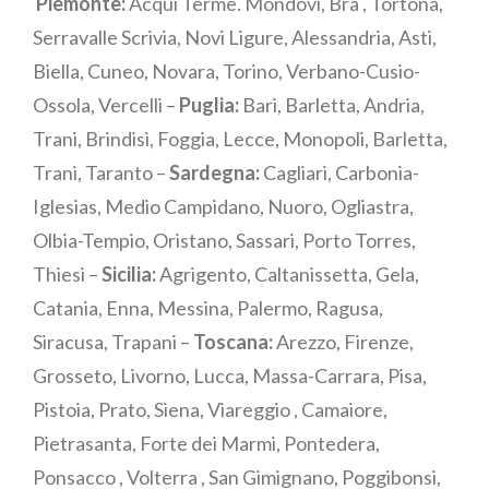
Piemonte:
Acqui Terme. Mondovì, Bra , Tortona,
Serravalle Scrivia, Novi Ligure, Alessandria, Asti,
Biella, Cuneo, Novara, Torino, Verbano-Cusio-
Ossola, Vercelli –
Puglia:
Bari, Barletta, Andria,
Trani, Brindisi, Foggia, Lecce, Monopoli, Barletta,
Trani, Taranto –
Sardegna:
Cagliari, Carbonia-
Iglesias, Medio Campidano, Nuoro, Ogliastra,
Olbia-Tempio, Oristano, Sassari, Porto Torres,
Thiesi –
Sicilia:
Agrigento, Caltanissetta, Gela,
Catania, Enna, Messina, Palermo, Ragusa,
Siracusa, Trapani –
Toscana:
Arezzo, Firenze,
Grosseto, Livorno, Lucca, Massa-Carrara, Pisa,
Pistoia, Prato, Siena, Viareggio , Camaiore,
Pietrasanta, Forte dei Marmi, Pontedera,
Ponsacco , Volterra , San Gimignano, Poggibonsi,