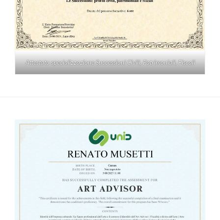
Attestato specializzazione Successioni Civili, Patrimoniali, Fiscali