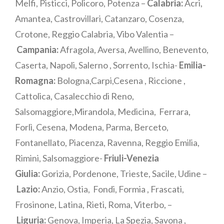
Melfi, Pisticci, Policoro, Potenza –
Calabria:
Acri,
Amantea, Castrovillari, Catanzaro, Cosenza,
Crotone, Reggio Calabria, Vibo Valentia –
Campania:
Afragola, Aversa, Avellino, Benevento,
Caserta, Napoli, Salerno , Sorrento, Ischia-
Emilia-
Romagna:
Bologna,Carpi,Cesena , Riccione ,
Cattolica, Casalecchio di Reno,
Salsomaggiore,Mirandola, Medicina, Ferrara,
Forlì, Cesena, Modena, Parma, Berceto,
Fontanellato, Piacenza, Ravenna, Reggio Emilia,
Rimini, Salsomaggiore-
Friuli-Venezia
Giulia:
Gorizia, Pordenone, Trieste, Sacile, Udine –
Lazio:
Anzio, Ostia, Fondi, Formia , Frascati,
Frosinone, Latina, Rieti, Roma, Viterbo, –
Liguria:
Genova, Imperia, La Spezia, Savona ,