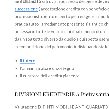
Se il
chiamato
si trova in possesso dei beni e deve 
successione
( accettazione eredità con beneficio di
professionista perito esperto per redigere in modo 
pratica tutto l’arredamento presente sia antico ch
necessario tutte le volte in cui il patrimonio di u
da un soggetto diverso da quello a cui spetta ese
la composizione del patrimonio, individuando sia le a
il tutore
l’amministratore di sostegno
il curatore dell’eredità giacente
DIVISIONI EREDITARIE A Pietrasant
Valutazione DIPINTI MOBILI E ANTIQUARIATO per d