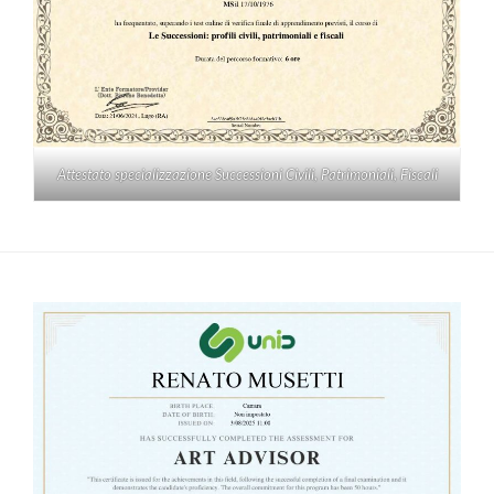
Attestato specializzazione Successioni Civili, Patrimoniali, Fiscali