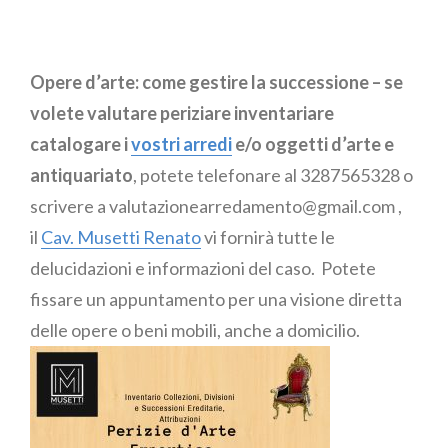
Essenziale
Opere d’arte: come gestire la successione – se
volete valutare periziare inventariare
catalogare i
vostri arredi
e/o oggetti d’arte e
antiquariato
, potete telefonare al 3287565328 o
scrivere a valutazionearredamento@gmail.com ,
il
Cav. Musetti Renato
vi fornirà tutte le
delucidazioni e informazioni del caso. Potete
fissare un appuntamento per una visione diretta
delle opere o beni mobili, anche a domicilio.