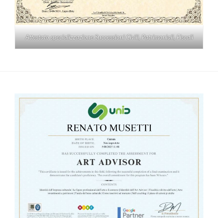
Attestato specializzazione Successioni Civili, Patrimoniali, Fiscali