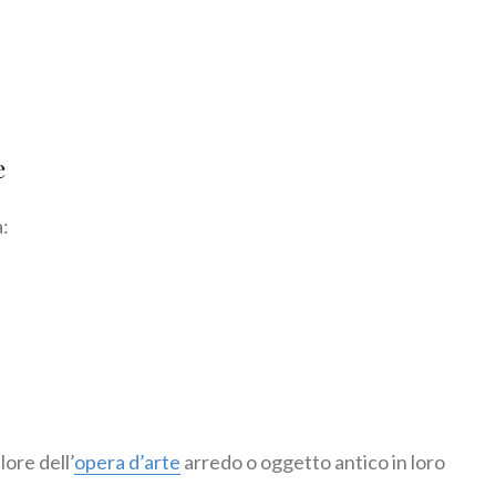
e
a:
lore dell’
opera d’arte
arredo o oggetto antico in loro