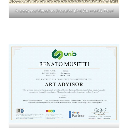
Attestato specializzazione Successioni Civili, Patrimoniali, Fiscali