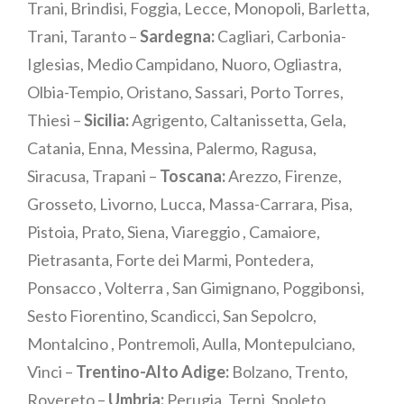
Trani, Brindisi, Foggia, Lecce, Monopoli, Barletta,
Trani, Taranto –
Sardegna:
Cagliari, Carbonia-
Iglesias, Medio Campidano, Nuoro, Ogliastra,
Olbia-Tempio, Oristano, Sassari, Porto Torres,
Thiesi –
Sicilia:
Agrigento, Caltanissetta, Gela,
Catania, Enna, Messina, Palermo, Ragusa,
Siracusa, Trapani –
Toscana:
Arezzo, Firenze,
Grosseto, Livorno, Lucca, Massa-Carrara, Pisa,
Pistoia, Prato, Siena, Viareggio , Camaiore,
Pietrasanta, Forte dei Marmi, Pontedera,
Ponsacco , Volterra , San Gimignano, Poggibonsi,
Sesto Fiorentino, Scandicci, San Sepolcro,
Montalcino , Pontremoli, Aulla, Montepulciano,
Vinci –
Trentino-Alto Adige:
Bolzano, Trento,
Rovereto –
Umbria:
Perugia, Terni, Spoleto,