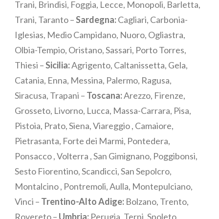
Trani, Brindisi, Foggia, Lecce, Monopoli, Barletta,
Trani, Taranto –
Sardegna:
Cagliari, Carbonia-
Iglesias, Medio Campidano, Nuoro, Ogliastra,
Olbia-Tempio, Oristano, Sassari, Porto Torres,
Thiesi –
Sicilia:
Agrigento, Caltanissetta, Gela,
Catania, Enna, Messina, Palermo, Ragusa,
Siracusa, Trapani –
Toscana:
Arezzo, Firenze,
Grosseto, Livorno, Lucca, Massa-Carrara, Pisa,
Pistoia, Prato, Siena, Viareggio , Camaiore,
Pietrasanta, Forte dei Marmi, Pontedera,
Ponsacco , Volterra , San Gimignano, Poggibonsi,
Sesto Fiorentino, Scandicci, San Sepolcro,
Montalcino , Pontremoli, Aulla, Montepulciano,
Vinci –
Trentino-Alto Adige:
Bolzano, Trento,
Rovereto –
Umbria:
Perugia, Terni, Spoleto,