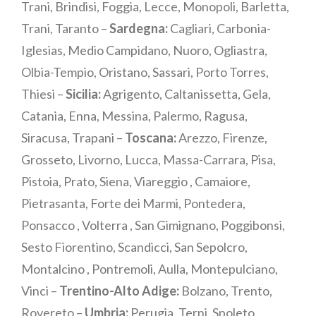
Trani, Brindisi, Foggia, Lecce, Monopoli, Barletta,
Trani, Taranto –
Sardegna:
Cagliari, Carbonia-
Iglesias, Medio Campidano, Nuoro, Ogliastra,
Olbia-Tempio, Oristano, Sassari, Porto Torres,
Thiesi –
Sicilia:
Agrigento, Caltanissetta, Gela,
Catania, Enna, Messina, Palermo, Ragusa,
Siracusa, Trapani –
Toscana:
Arezzo, Firenze,
Grosseto, Livorno, Lucca, Massa-Carrara, Pisa,
Pistoia, Prato, Siena, Viareggio , Camaiore,
Pietrasanta, Forte dei Marmi, Pontedera,
Ponsacco , Volterra , San Gimignano, Poggibonsi,
Sesto Fiorentino, Scandicci, San Sepolcro,
Montalcino , Pontremoli, Aulla, Montepulciano,
Vinci –
Trentino-Alto Adige:
Bolzano, Trento,
Rovereto –
Umbria:
Perugia, Terni, Spoleto,