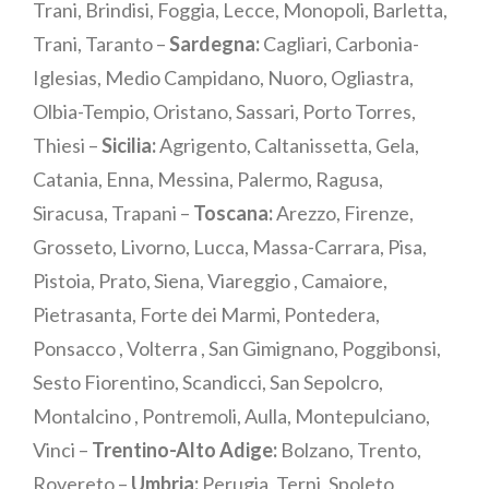
Trani, Brindisi, Foggia, Lecce, Monopoli, Barletta,
Trani, Taranto –
Sardegna:
Cagliari, Carbonia-
Iglesias, Medio Campidano, Nuoro, Ogliastra,
Olbia-Tempio, Oristano, Sassari, Porto Torres,
Thiesi –
Sicilia:
Agrigento, Caltanissetta, Gela,
Catania, Enna, Messina, Palermo, Ragusa,
Siracusa, Trapani –
Toscana:
Arezzo, Firenze,
Grosseto, Livorno, Lucca, Massa-Carrara, Pisa,
Pistoia, Prato, Siena, Viareggio , Camaiore,
Pietrasanta, Forte dei Marmi, Pontedera,
Ponsacco , Volterra , San Gimignano, Poggibonsi,
Sesto Fiorentino, Scandicci, San Sepolcro,
Montalcino , Pontremoli, Aulla, Montepulciano,
Vinci –
Trentino-Alto Adige:
Bolzano, Trento,
Rovereto –
Umbria:
Perugia, Terni, Spoleto,