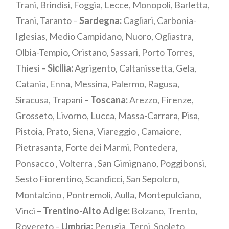
Trani, Brindisi, Foggia, Lecce, Monopoli, Barletta,
Trani, Taranto –
Sardegna:
Cagliari, Carbonia-
Iglesias, Medio Campidano, Nuoro, Ogliastra,
Olbia-Tempio, Oristano, Sassari, Porto Torres,
Thiesi –
Sicilia:
Agrigento, Caltanissetta, Gela,
Catania, Enna, Messina, Palermo, Ragusa,
Siracusa, Trapani –
Toscana:
Arezzo, Firenze,
Grosseto, Livorno, Lucca, Massa-Carrara, Pisa,
Pistoia, Prato, Siena, Viareggio , Camaiore,
Pietrasanta, Forte dei Marmi, Pontedera,
Ponsacco , Volterra , San Gimignano, Poggibonsi,
Sesto Fiorentino, Scandicci, San Sepolcro,
Montalcino , Pontremoli, Aulla, Montepulciano,
Vinci –
Trentino-Alto Adige:
Bolzano, Trento,
Rovereto –
Umbria:
Perugia, Terni, Spoleto,