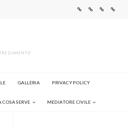
Eredità
Le
L’Inventario
Eredità
senza
Autorizzazioni
di
senza
rischi:
da
Eredità:
rischi:
scopri
Chiedere
Una
scopri
il
se
Guida
il
beneficio
l’Eredità
Completa
benefici
 ARREDAMENTO
di
è
per
di
inventario
Stata
la
inventar
Accettata
Tutela
con
del
LE
GALLERIA
PRIVACY POLICY
Beneficio
Patrimonio
di
A COSA SERVE
MEDIATORE CIVILE
Inventario:
Una
Guida