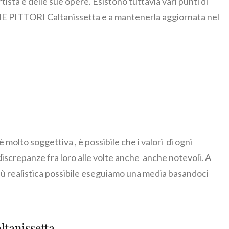
a e delle sue opere. Esistono tuttavia vari punti di
E PITTORI Caltanissetta e a mantenerla aggiornata nel
 è molto soggettiva , è possibile che i valori di ogni
discrepanze fra loro alle volte anche anche notevoli. A
ù realistica possibile eseguiamo una media basandoci
tanissetta