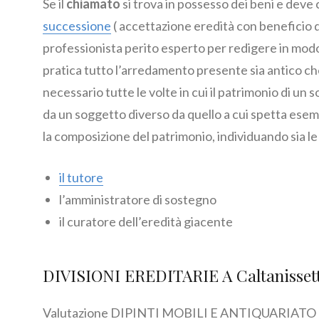
Se il
chiamato
si trova in possesso dei beni e deve 
successione
( accettazione eredità con beneficio di
professionista perito esperto per redigere in modo 
pratica tutto l’arredamento presente sia antico ch
necessario tutte le volte in cui il patrimonio di u
da un soggetto diverso da quello a cui spetta ese
la composizione del patrimonio, individuando sia le a
il tutore
l’amministratore di sostegno
il curatore dell’eredità giacente
DIVISIONI EREDITARIE A Caltanisset
Valutazione DIPINTI MOBILI E ANTIQUARIATO per d