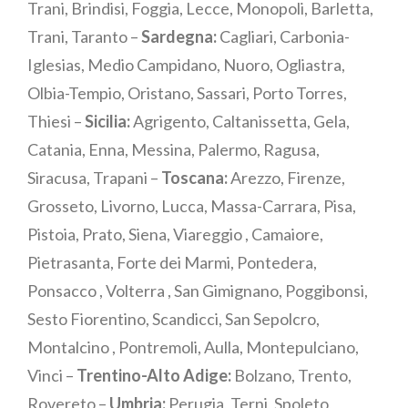
Trani, Brindisi, Foggia, Lecce, Monopoli, Barletta,
Trani, Taranto –
Sardegna:
Cagliari, Carbonia-
Iglesias, Medio Campidano, Nuoro, Ogliastra,
Olbia-Tempio, Oristano, Sassari, Porto Torres,
Thiesi –
Sicilia:
Agrigento, Caltanissetta, Gela,
Catania, Enna, Messina, Palermo, Ragusa,
Siracusa, Trapani –
Toscana:
Arezzo, Firenze,
Grosseto, Livorno, Lucca, Massa-Carrara, Pisa,
Pistoia, Prato, Siena, Viareggio , Camaiore,
Pietrasanta, Forte dei Marmi, Pontedera,
Ponsacco , Volterra , San Gimignano, Poggibonsi,
Sesto Fiorentino, Scandicci, San Sepolcro,
Montalcino , Pontremoli, Aulla, Montepulciano,
Vinci –
Trentino-Alto Adige:
Bolzano, Trento,
Rovereto –
Umbria:
Perugia, Terni, Spoleto,