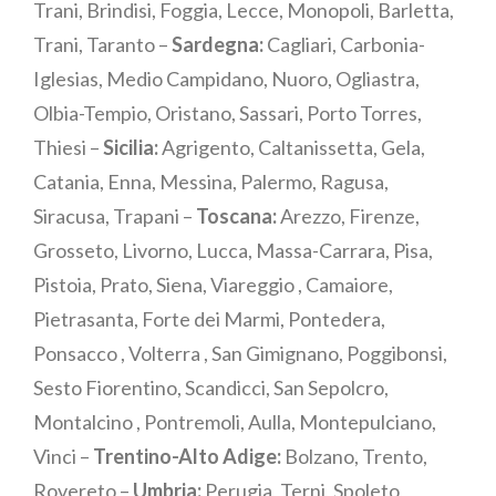
Trani, Brindisi, Foggia, Lecce, Monopoli, Barletta,
Trani, Taranto –
Sardegna:
Cagliari, Carbonia-
Iglesias, Medio Campidano, Nuoro, Ogliastra,
Olbia-Tempio, Oristano, Sassari, Porto Torres,
Thiesi –
Sicilia:
Agrigento, Caltanissetta, Gela,
Catania, Enna, Messina, Palermo, Ragusa,
Siracusa, Trapani –
Toscana:
Arezzo, Firenze,
Grosseto, Livorno, Lucca, Massa-Carrara, Pisa,
Pistoia, Prato, Siena, Viareggio , Camaiore,
Pietrasanta, Forte dei Marmi, Pontedera,
Ponsacco , Volterra , San Gimignano, Poggibonsi,
Sesto Fiorentino, Scandicci, San Sepolcro,
Montalcino , Pontremoli, Aulla, Montepulciano,
Vinci –
Trentino-Alto Adige:
Bolzano, Trento,
Rovereto –
Umbria:
Perugia, Terni, Spoleto,